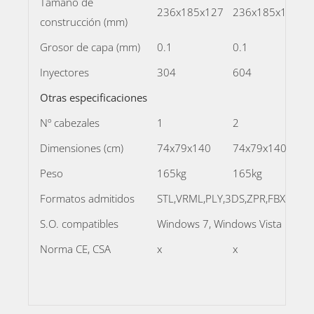
Tamaño de
236x185x127
236x185x127
construcción (mm)
Grosor de capa (mm)
0.1
0.1
Inyectores
304
604
Otras especificaciones
Nº cabezales
1
2
Dimensiones (cm)
74x79x140
74x79x140
Peso
165kg
165kg
Formatos admitidos
STL,VRML,PLY,3DS,ZPR,FBX
S.O. compatibles
Windows 7, Windows Vista
Norma CE, CSA
x
x
x