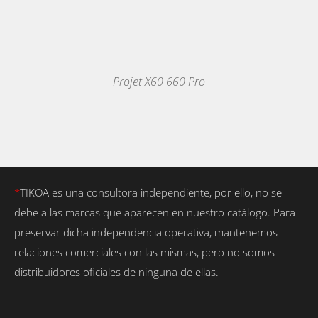
DETALLES
Projet X60 660 Pro
*
TIKOA es una consultora independiente, por ello, no se
debe a las marcas que aparecen en nuestro catálogo. Para
preservar dicha independencia operativa, mantenemos
relaciones comerciales con las mismas, pero no somos
distribuidores oficiales de ninguna de ellas.