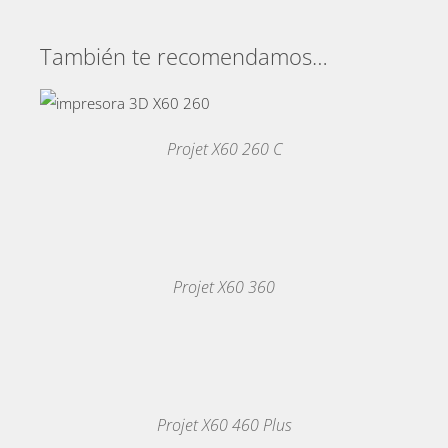
También te recomendamos…
ON
Projet X60 260 C
MAS
INFORMACION
/
DETALLES
Projet X60 360
MAS
INFORMACION
/
DETALLES
Projet X60 460 Plus