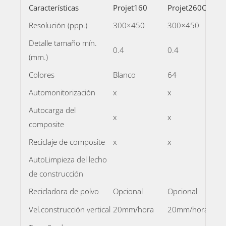
Características
Projet160
Projet260C
Resolución (ppp.)
300×450
300×450
Detalle tamaño mín.
0.4
0.4
(mm.)
Colores
Blanco
64
Automonitorización
x
x
x
Autocarga del
x
x
x
composite
Reciclaje de composite
x
x
x
AutoLimpieza del lecho
de construcción
Recicladora de polvo
Opcional
Opcional
Vel.construcción vertical
20mm/hora
20mm/hora