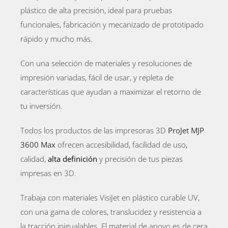
plástico
de alta precisión,
ideal para
pruebas
funcionales,
fabricación y mecanizado de prototipado
rápido y mucho más
.
Con una selección
de materiales y
resoluciones de
impresión
variadas
,
fácil
de usar, y
repleta de
características
que
ayudan
a maximizar
el retorno de
tu
inversión.
Todos los productos de las impresoras
3D
ProJet
MJP
3600 Max
ofrecen
accesibilidad,
facilidad de
uso,
calidad
,
alta
definición
y precisión
de
t
us piezas
impresas en 3D
.
Trabaja con
materiales
VisiJet
en
plástico
curable
UV
,
con
una gama de
colores
, translucidez
y
resistencia a
la tracción inigualables
. El m
aterial de apoyo
es de cera