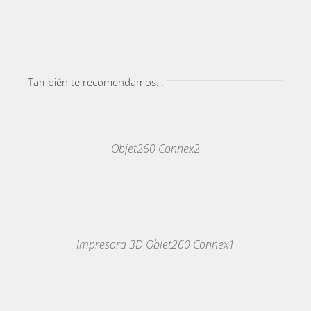
También te recomendamos…
MAS
INFORMACION
/
DETALLES
Objet260 Connex2
MAS
INFORMACION
/
DETALLES
Impresora 3D Objet260 Connex1
MAS
INFORMACION