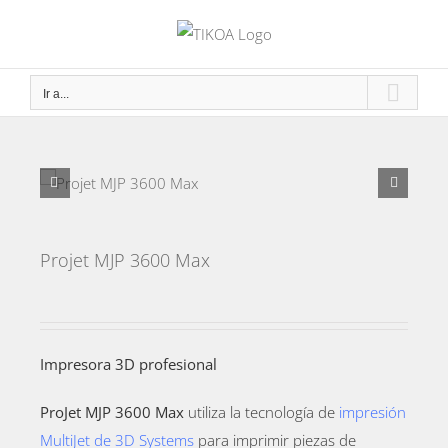
Saltar
al
contenido
Ir a...
Projet MJP 3600 Max
I
mpresora 3D profesional
ProJet
MJP 3600 Max
utiliza
la
tecnología de
impresión
MultiJet
de
3D Systems
para imprimir
piezas de