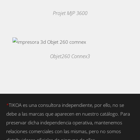
/
DETALLES
Projet MJP 3600
Objet260 Connex3
*
TIKOA es una consultora independiente, por ello, no se
debe a las marcas que aparecen en nuestro catálogo. Para
preservar dicha independencia operativa, mantenemos
relaciones comerciales con las mismas, pero no somos